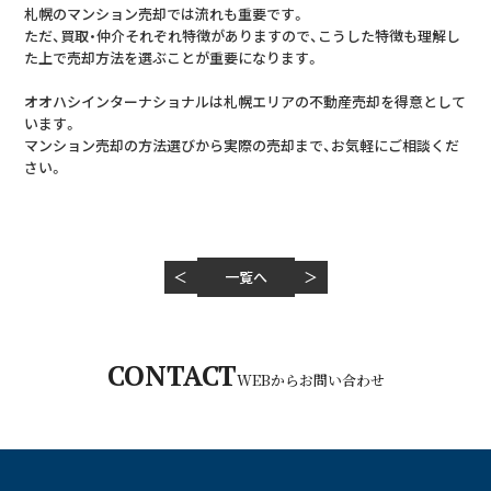
札幌のマンション売却では流れも重要です。
ただ、買取・仲介それぞれ特徴がありますので、こうした特徴も理解し
た上で売却方法を選ぶことが重要になります。
オオハシインターナショナルは札幌エリアの不動産売却を得意として
います。
マンション売却の方法選びから実際の売却まで、お気軽にご相談くだ
さい。
＜
一覧へ
＞
平日 10:00～18:00
CONTACT
011-280-0084
WEBからお問い合わせ