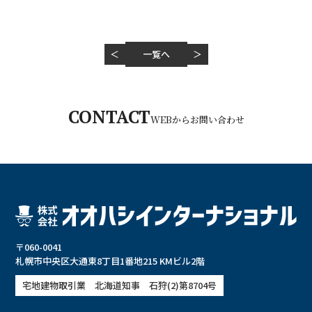
＜
一覧へ
＞
平日 10:00～18:00
CONTACT
011-280-0084
WEBからお問い合わせ
〒060-0041
札幌市中央区大通東8丁目1番地215 KMビル2階
宅地建物取引業 北海道知事 石狩(2)第8704号