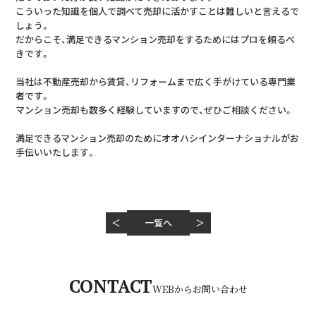
こういった知識を個人で調べて売却に活かすことは難しいと言えるで
しょう。
だからこそ、満足できるマンション売却をするためにはプロを頼るべ
きです。
当社は不動産売却から賃貸、リフォームまで広く手がけている専門業
者です。
マンション売却も数多く経験していますので、ぜひご相談ください。
満足できるマンション売却のためにオオハシインターナショナルがお
手伝いいたします。
＜
一覧へ
＞
平日 10:00～18:00
CONTACT
011-280-0084
WEBからお問い合わせ